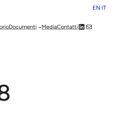
EN
IT
LinkedIn
Mail
orio
Documenti
Media
Contatti
 8