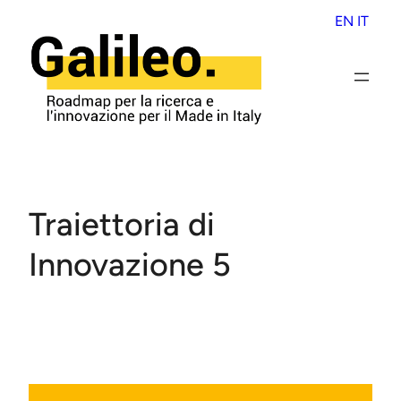
Skip
EN
IT
to
content
Traiettoria di
Innovazione 5