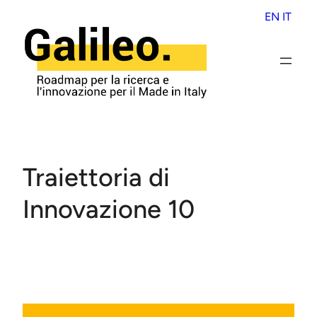
Skip
EN
IT
to
content
Traiettoria di
Innovazione 10